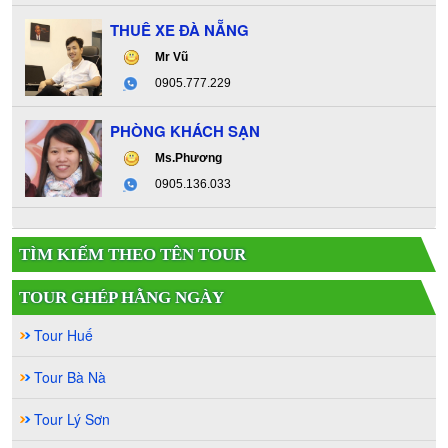
THUÊ XE ĐÀ NẴNG
Mr Vũ
0905.777.229
PHÒNG KHÁCH SẠN
Ms.Phương
0905.136.033
TÌM KIẾM THEO TÊN TOUR
TOUR GHÉP HẰNG NGÀY
Tour Huế
Tour Bà Nà
Tour Lý Sơn