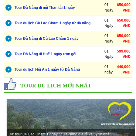
01
650,000
♥
Tour Đà Nẵng đi núi Thần tài 1 ngày
Ngày
VNĐ
01
650,000
♥
Tour du lịch Cù Lao Chàm 1 ngày từ đà nẵng
Ngày
VNĐ
01
650,000
♥
Tour Đà Nẵng đi Cù Lao Chàm 1 ngày
Ngày
VNĐ
01
599,000
♥
Tour Đà Nẵng đi Huế 1 ngày trọn gói
Ngày
VNĐ
01
440,000
♥
Tour du lịch Hội An 1 ngày từ Đà Nẵng
ngày
VNĐ
TOUR DU LỊCH MỚI NHẤT
Đặt tour Cù Lao Chàm 1 ngày từ Đà Nẵng giá rẻ và uy tín nhất.