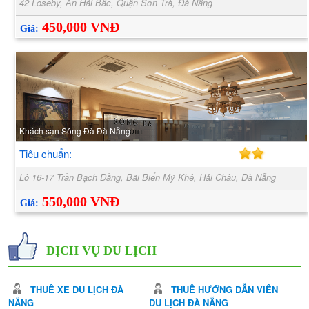
42 Loseby, An Hải Bắc, Quận Sơn Trà, Đà Nẵng
450,000 VNĐ
Giá:
Khách sạn Sông Đà Đà Nẵng
Tiêu chuẩn:
Lô 16-17 Trần Bạch Đằng, Bãi Biển Mỹ Khê, Hải Châu, Đà Nẵng
550,000 VNĐ
Giá:
DỊCH VỤ DU LỊCH
THUÊ XE DU LỊCH ĐÀ
THUÊ HƯỚNG DẪN VIÊN
NẴNG
DU LỊCH ĐÀ NẴNG