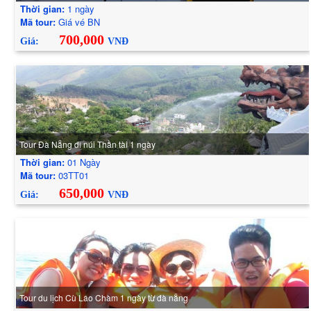
Thời gian:
1 ngày
Mã tour:
Giá vé BN
700,000
Giá:
VNĐ
Tour Đà Nẵng đi núi Thần tài 1 ngày
Thời gian:
01 Ngày
Mã tour:
03TT01
650,000
Giá:
VNĐ
Tour du lịch Cù Lao Chàm 1 ngày từ đà nẵng