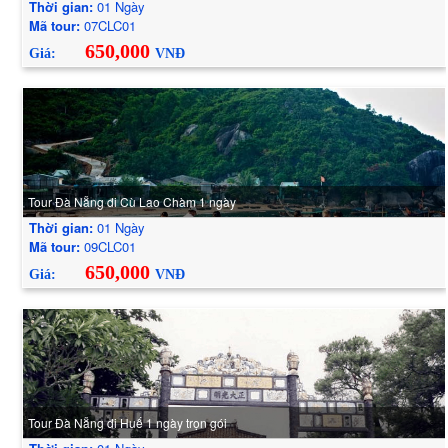
Thời gian:
01 Ngày
Mã tour:
07CLC01
650,000
Giá:
VNĐ
Tour Đà Nẵng đi Cù Lao Chàm 1 ngày
Thời gian:
01 Ngày
Mã tour:
09CLC01
650,000
Giá:
VNĐ
Tour Đà Nẵng đi Huế 1 ngày trọn gói