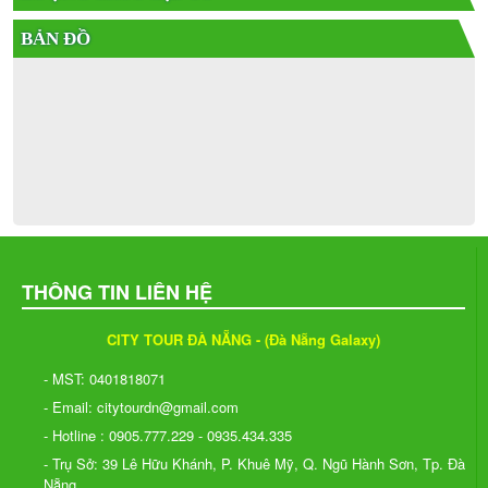
BẢN ĐỒ
THÔNG TIN LIÊN HỆ
CITY TOUR ĐÀ NẴNG - (Đà Nẵng Galaxy)
- MST: 0401818071
- Email: citytourdn@gmail.com
- Hotline : 0905.777.229 - 0935.434.335
- Trụ Sở: 39 Lê Hữu Khánh, P. Khuê Mỹ, Q. Ngũ Hành Sơn, Tp. Đà
Nẵng