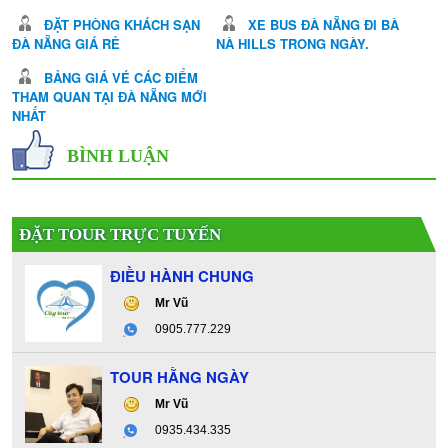
ĐẶT PHÒNG KHÁCH SẠN
XE BUS ĐÀ NẴNG ĐI BÀ
ĐÀ NẴNG GIÁ RẺ
NÀ HILLS TRONG NGÀY.
BẢNG GIÁ VÉ CÁC ĐIỂM
THAM QUAN TẠI ĐÀ NẴNG MỚI
NHẤT
BÌNH LUẬN
ĐẶT TOUR TRỰC TUYẾN
ĐIỀU HÀNH CHUNG
Mr Vũ
0905.777.229
TOUR HẰNG NGÀY
Mr Vũ
0935.434.335