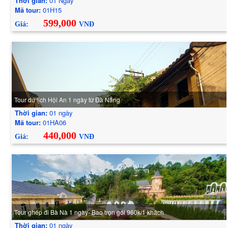
Thời gian:
01 Ngày
Mã tour:
01H15
599,000
Giá:
VNĐ
Tour du lịch Hội An 1 ngày từ Đà Nẵng
Thời gian:
01 ngày
Mã tour:
01HA06
440,000
Giá:
VNĐ
Tour ghép đi Bà Nà 1 ngày- Bao trọn gói 960k/1 khách
Thời gian:
01 ngày