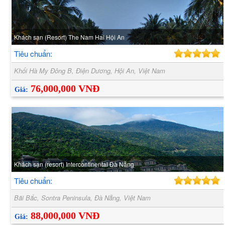
Khách sạn (Resort) The Nam Hai Hội An
Tiêu chuẩn:
Khối Hà My Đông B, Điện Dương, Hội An, Việt Nam
76,000,000 VNĐ
Giá:
Khách sạn (resort) Intercontinental Đà Nẵng
Tiêu chuẩn:
Bãi Bắc, Sontra Peninsula, Đà Nẵng, Việt Nam
88,000,000 VNĐ
Giá: