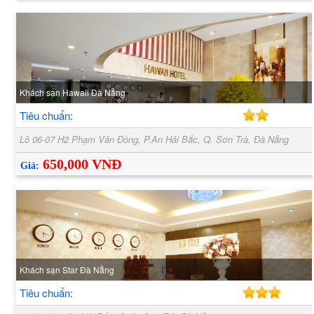
Khách sạn Hawaii Đà Nẵng
Tiêu chuẩn:
Lô 06-07 H2 Phạm Văn Đồng, P.An Hải Bắc, Q. Sơn Trà, Đà Nẵng
650,000 VNĐ
Giá:
Khách sạn Star Đà Nẵng
Tiêu chuẩn: