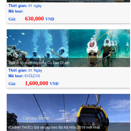
Thời gian:
01 ngày
Mã tour:
630,000
Giá:
VNĐ
Tour đi bộ dưới đáy biển Cù Lao Chàm
Thời gian:
01 Ngày
Mã tour:
01CLC10
1,600,000
Giá:
VNĐ
(CHÍNH THỨC) Giá vé cáp treo Bà Nà Hills 2019 mới nhất