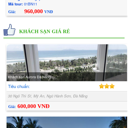
Mã tour:
01BN11
960,000
Giá:
VNĐ
KHÁCH SẠN GIÁ RẺ
Khách sạn Aurora Đà Nẵng
Tiêu chuẩn:
30 Ngô Thì Sĩ, Mỹ An, Ngũ Hành Sơn, Đà Nẵng
600,000 VNĐ
Giá: