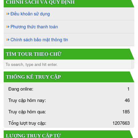
CHÍNH SÁCH VÀ QUY ĐỊNH
Điều khoản sử dụng
Phương thức thanh toán
Chính sách bảo mật thông tin
TÌM TOUR THEO CHỮ
THỐNG KÊ TRUY CẬP
Đang online:
1
Truy cập hôm nay:
46
Truy cập hôm qua:
185
Tổng lượt truy cập:
1207663
LƯỢNG TRUY CẬP TỪ